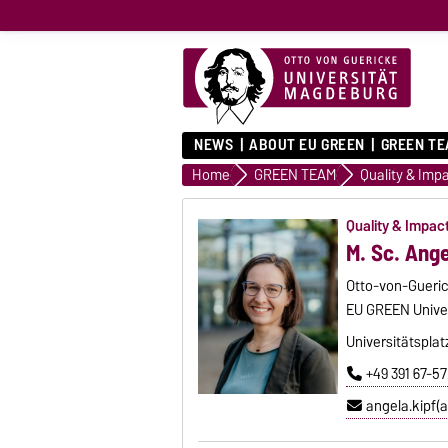
NEWS
ABOUT EU GREEN
GREEN T
Home
GREEN TEAM
Quality & Im
Quality & Impa
M. Sc. Ange
Otto-von-Gueri
EU GREEN Univer
Universitätsplat
+49 391 67-5
angela.kipf(