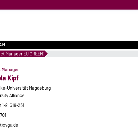
EAM
pact Manager EU GREEN
ct Manager
la Kipf
cke-Universität Magdeburg
sity Alliance
z 1-2, G18-251
7701
at)ovgu.de