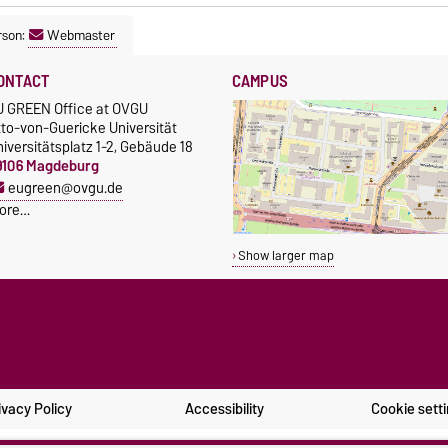
rson:
Webmaster
ONTACT
CAMPUS
U GREEN Office at OVGU
tto-von-Guericke Universität
iversitätsplatz 1-2, Gebäude 18
9106 Magdeburg
eugreen@ovgu.de
ore…
Show larger map
ivacy Policy
Accessibility
Cookie sett